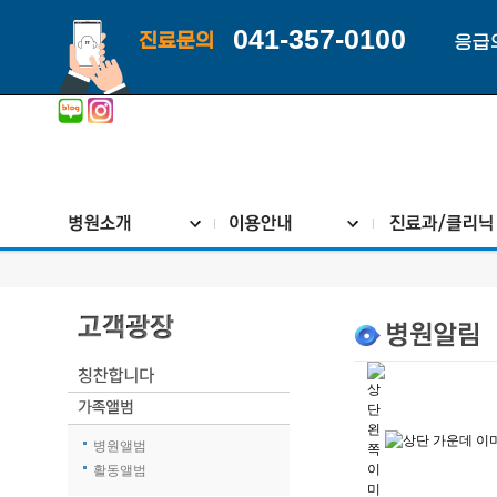
041-357-0100
진료문의
응급
병원앨범
활동앨범