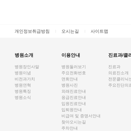
개인정보취급방침
오시는길
사이트맵
병원소개
이용안내
진료과/클
병원장인사말
병원둘러보기
진료과
병원이념
주요전화번호
의료진소개
비전과가치
면회안내
전문클리닉
병원연혁
병원사진
주요진단의
병원특징
외래진료안내
병원소식
응급진료안내
입원진료안내
입퇴원안내
비급여 및 증명서안내
찾아오시는길
주차안내