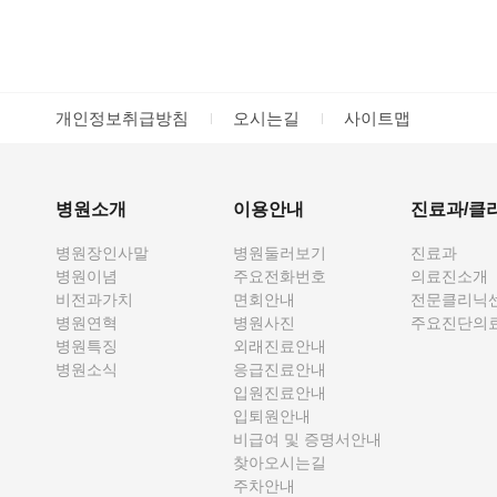
개인정보취급방침
오시는길
사이트맵
병원소개
이용안내
진료과/클
병원장인사말
병원둘러보기
진료과
병원이념
주요전화번호
의료진소개
비전과가치
면회안내
전문클리닉
병원연혁
병원사진
주요진단의
병원특징
외래진료안내
병원소식
응급진료안내
입원진료안내
입퇴원안내
비급여 및 증명서안내
찾아오시는길
주차안내