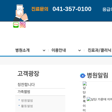
041-357-0100
진료문의
응급
병원앨범
활동앨범