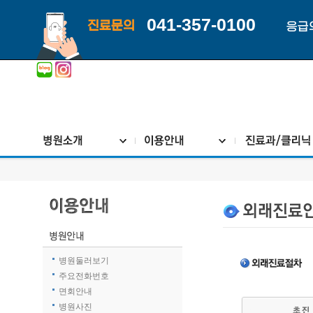
041-357-0100
진료문의
응급
병원둘러보기
주요전화번호
면회안내
병원사진