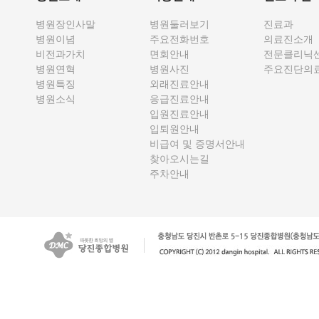
병원장인사말
병원둘러보기
진료과
병원이념
주요전화번호
의료진소개
비전과가치
면회안내
전문클리닉
병원연혁
병원사진
주요진단의
병원특징
외래진료안내
병원소식
응급진료안내
입원진료안내
입퇴원안내
비급여 및 증명서안내
찾아오시는길
주차안내