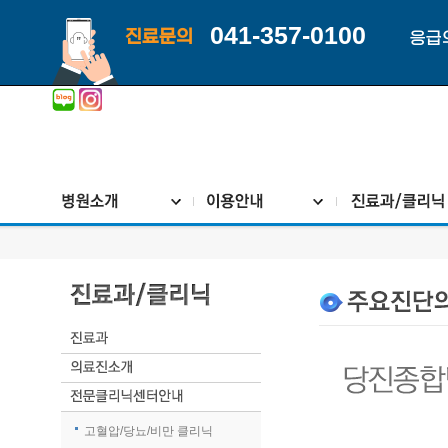
041-357-0100
진료문의
응급
고혈압/당뇨/비만 클리닉