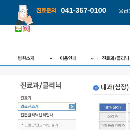
041-357-0100
진료문의
응급
내과(심장)
신경과
고혈압/당뇨/비만 클리닉
마취통증의학과