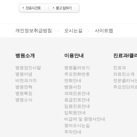
개인정보취급방침
오시는길
사이트맵
병원소개
이용안내
진료과/클
병원장인사말
병원둘러보기
진료과
병원이념
주요전화번호
의료진소개
비전과가치
면회안내
전문클리닉
병원연혁
병원사진
주요진단의
병원특징
외래진료안내
병원소식
응급진료안내
입원진료안내
입퇴원안내
비급여 및 증명서안내
찾아오시는길
주차안내