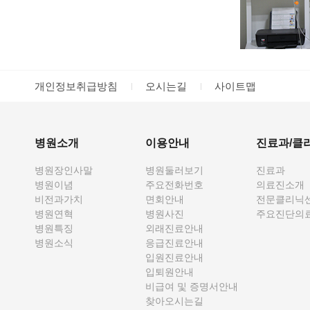
개인정보취급방침
오시는길
사이트맵
병원소개
이용안내
진료과/클
병원장인사말
병원둘러보기
진료과
병원이념
주요전화번호
의료진소개
비전과가치
면회안내
전문클리닉
병원연혁
병원사진
주요진단의
병원특징
외래진료안내
병원소식
응급진료안내
입원진료안내
입퇴원안내
비급여 및 증명서안내
찾아오시는길