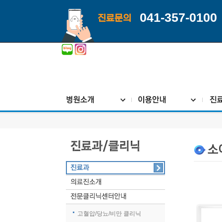
041-357-0100
진료문의
고혈압/당뇨/비만 클리닉