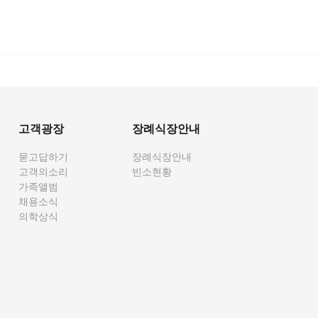
고객광장
장례식장안내
묻고답하기
장례식장안내
고객의소리
빈소현황
가족앨범
채용소식
의학상식