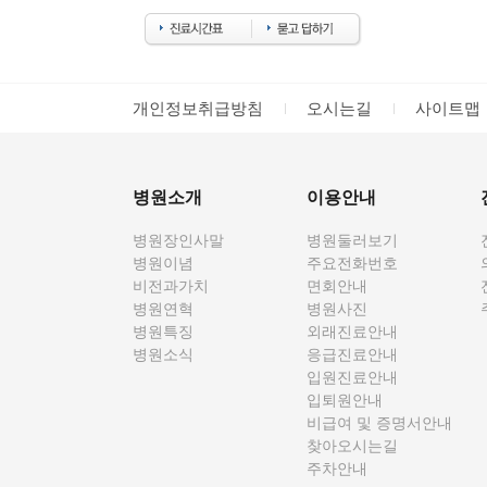
개인정보취급방침
오시는길
사이트맵
병원소개
이용안내
병원장인사말
병원둘러보기
병원이념
주요전화번호
비전과가치
면회안내
병원연혁
병원사진
병원특징
외래진료안내
병원소식
응급진료안내
입원진료안내
입퇴원안내
비급여 및 증명서안내
찾아오시는길
주차안내