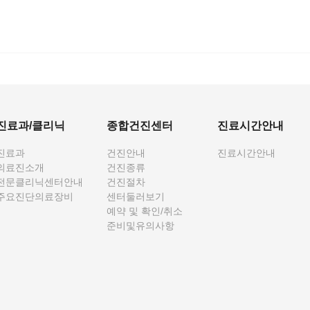
진료과/클리닉
종합건진센터
진료시간안내
진료과
건진안내
진료시간안내
의료진소개
건진종류
전문클리닉센터안내
건진절차
주요진단의료장비
센터둘러보기
예약 및 확인/취소
준비및유의사항