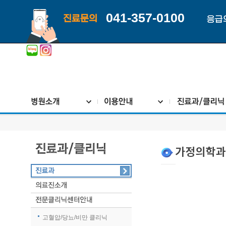
041-357-0100
진료문의
응급
고혈압/당뇨/비만 클리닉