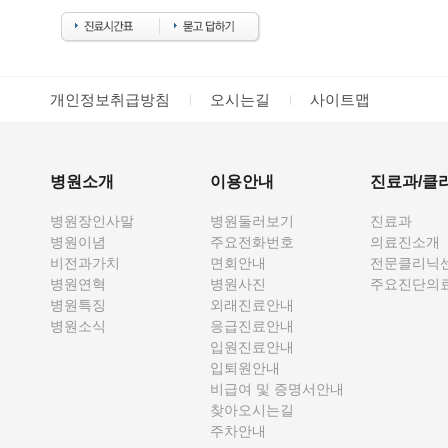
개인정보취급방침
오시는길
사이트맵
병원소개
이용안내
진료과/클
병원장인사말
병원둘러보기
진료과
병원이념
주요전화번호
의료진소개
비전과가치
면회안내
전문클리닉
병원연혁
병원사진
주요진단의
병원특징
외래진료안내
병원소식
응급진료안내
입원진료안내
입퇴원안내
비급여 및 증명서안내
찾아오시는길
주차안내