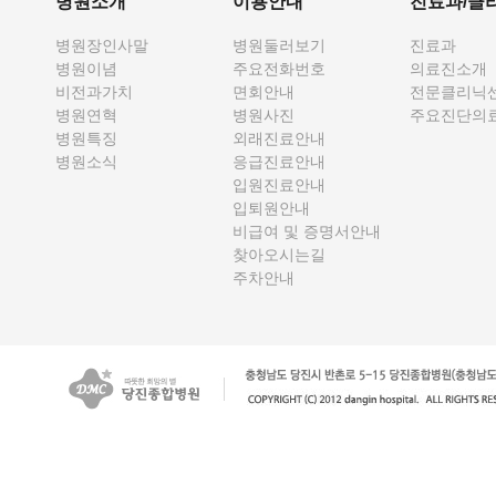
병원소개
이용안내
진료과/클
병원장인사말
병원둘러보기
진료과
병원이념
주요전화번호
의료진소개
비전과가치
면회안내
전문클리닉
병원연혁
병원사진
주요진단의
병원특징
외래진료안내
병원소식
응급진료안내
입원진료안내
입퇴원안내
비급여 및 증명서안내
찾아오시는길
주차안내