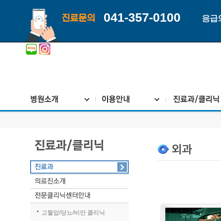
041-357-0100
진료문의
응급
고혈압/당뇨/비만 클리닉